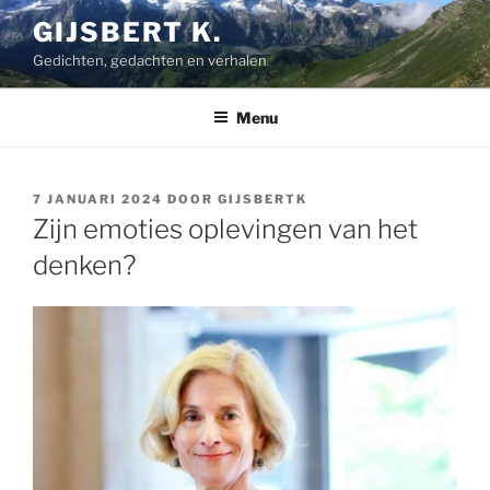
Ga
GIJSBERT K.
naar
Gedichten, gedachten en verhalen
de
inhoud
Menu
GEPLAATST
7 JANUARI 2024
DOOR
GIJSBERTK
OP
Zijn emoties oplevingen van het
denken?