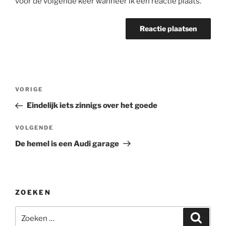
voor de volgende keer wanneer ik een reactie plaats.
Bericht
Vorig
VORIGE
navigatie
bericht
Eindelijk iets zinnigs over het goede
Volgend
VOLGENDE
bericht
De hemel is een Audi garage
ZOEKEN
Zoeken
Zoeke
naar: