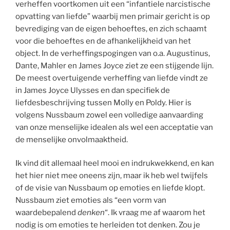
verheffen voortkomen uit een “infantiele narcistische
opvatting van liefde” waarbij men primair gericht is op
bevrediging van de eigen behoeftes, en zich schaamt
voor die behoeftes en de afhankelijkheid van het
object. In de verheffingspogingen van o.a. Augustinus,
Dante, Mahler en James Joyce ziet ze een stijgende lijn.
De meest overtuigende verheffing van liefde vindt ze
in James Joyce Ulysses en dan specifiek de
liefdesbeschrijving tussen Molly en Poldy. Hier is
volgens Nussbaum zowel een volledige aanvaarding
van onze menselijke idealen als wel een acceptatie van
de menselijke onvolmaaktheid.
Ik vind dit allemaal heel mooi en indrukwekkend, en kan
het hier niet mee oneens zijn, maar ik heb wel twijfels
of de visie van Nussbaum op emoties en liefde klopt.
Nussbaum ziet emoties als “een vorm van
waardebepalend
denken
“. Ik vraag me af waarom het
nodig is om emoties te herleiden tot denken. Zou je