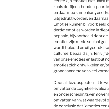
eerste zijn emoties niet uniek
zoals dolfijnen, honden, paard
en daarmee samenhangend, ku
uitgedrukt worden, en daarnaast
Emoties kunnen bijvoorbeeld o
derde: emoties worden in diep
bepaald, bijvoorbeeld door de e
emoties zijn mede sociaal gec
wordt beleefd en uitgedrukt ke
cultureel bepaald zijn. Ten vi
van onze emoties en last but 
emoties zich ontwikkelen en/of
grondaanname van veel vormen
Door al deze aspecten uit te 
omvattende cognitief-evaluatie
en onderscheidingsvermogen h
omvatten van wat waardevol of 
de conclusie dat “emoties een 