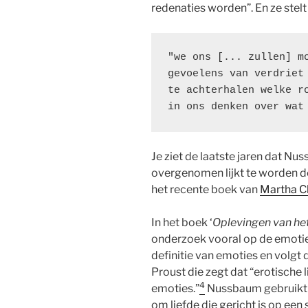
redenaties worden”. En ze ste
"we ons [... zullen] mo
gevoelens van verdriet 
te achterhalen welke ro
in ons denken over wat
Je ziet de laatste jaren dat N
overgenomen lijkt te worden do
het recente boek van
Martha Cl
In het boek ‘
Oplevingen van he
onderzoek vooral op de emotie 
definitie van emoties en volgt 
Proust die zegt dat “erotische l
4
emoties.”
Nussbaum gebruikt 
om liefde die gericht is op een s