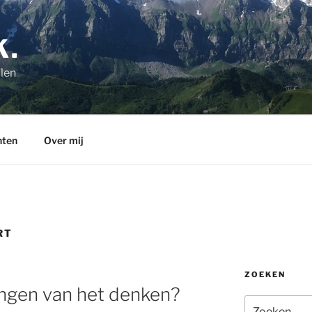
K.
len
hten
Over mij
RT
ZOEKEN
ingen van het denken?
Zoeken