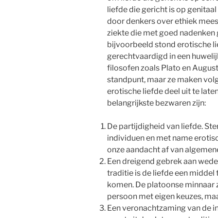
liefde die gericht is op genitaa
door denkers over ethiek meest
ziekte die met goed nadenken
bijvoorbeeld stond erotische lie
gerechtvaardigd in een huwelij
filosofen zoals Plato en Augus
standpunt, maar ze maken vo
erotische liefde deel uit te la
belangrijkste bezwaren zijn:
De partijdigheid van liefde. S
individuen en met name erotis
onze aandacht af van algemen
Een dreigend gebrek aan weder
traditie is de liefde een middel
komen. De platoonse minnaar zi
persoon met eigen keuzes, maar
Een veronachtzaming van de in