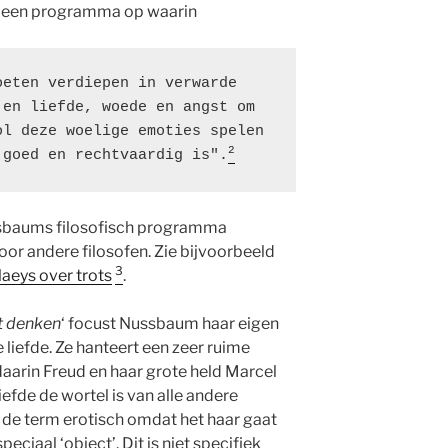
lt een programma op waarin
eten verdiepen in verwarde 
en liefde, woede en angst om 
l deze woelige emoties spelen 
2
 goed en rechtvaardig is".
ussbaums filosofisch programma
or andere filosofen. Zie bijvoorbeeld
3
aeys over trots
.
t denken
‘ focust Nussbaum haar eigen
liefde. Ze hanteert een zeer ruime
daarin Freud en haar grote held Marcel
iefde de wortel is van alle andere
de term erotisch omdat het haar gaat
peciaal ‘object’. Dit is niet specifiek