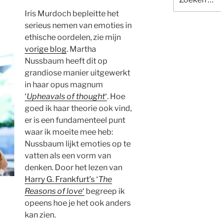
naar:
Iris Murdoch bepleitte het
serieus nemen van emoties in
ethische oordelen, zie mijn
vorige blog
. Martha
Nussbaum heeft dit op
grandiose manier uitgewerkt
in haar opus magnum
‘
Upheavals of thought
‘
. Hoe
goed ik haar theorie ook vind,
er is een fundamenteel punt
waar ik moeite mee heb:
Nussbaum lijkt emoties op te
vatten als een vorm van
denken. Door het lezen van
Harry G. Frankfurt’s ‘
The
Reasons of love
‘
begreep ik
opeens hoe je het ook anders
kan zien.