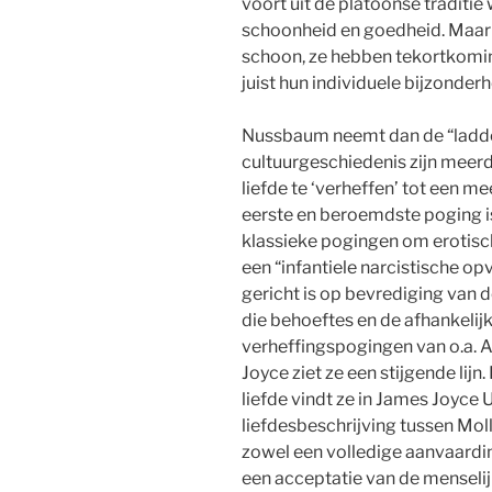
voort uit de platoonse traditie 
schoonheid en goedheid. Maar 
schoon, ze hebben tekortkomin
juist hun individuele bijzonder
Nussbaum neemt dan de “ladder
cultuurgeschiedenis zijn mee
liefde te ‘verheffen’ tot een m
eerste en beroemdste poging i
klassieke pogingen om erotisch
een “infantiele narcistische op
gericht is op bevrediging van 
die behoeftes en de afhankelijk
verheffingspogingen van o.a. 
Joyce ziet ze een stijgende lij
liefde vindt ze in James Joyce 
liefdesbeschrijving tussen Mol
zowel een volledige aanvaardin
een acceptatie van de menseli