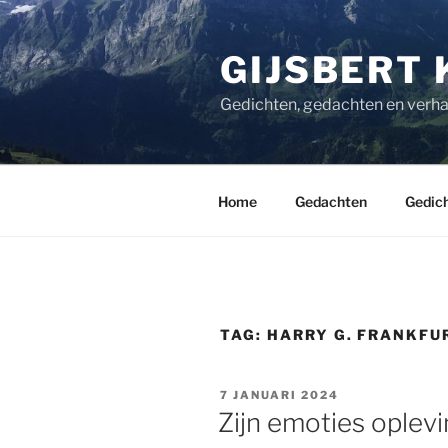
Ga
naar
GIJSBERT 
de
inhoud
Gedichten, gedachten en verha
Home
Gedachten
Gedic
TAG:
HARRY G. FRANKFU
GEPLAATST
7 JANUARI 2024
OP
Zijn emoties oplev