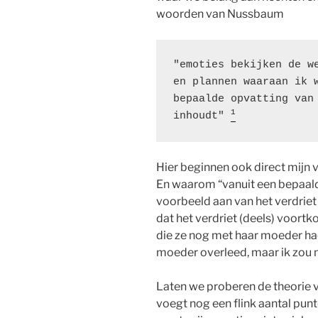
woorden van Nussbaum
"emoties bekijken de we
en plannen waaraan ik w
bepaalde opvatting van 
1
inhoudt" 
Hier beginnen ook direct mijn
En waarom “vanuit een bepaal
voorbeeld aan van het verdrie
dat het verdriet (deels) voortk
die ze nog met haar moeder had
moeder overleed, maar ik zou n
Laten we proberen de theorie 
voegt nog een flink aantal punt