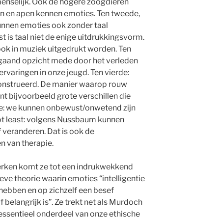
 menselijk. Ook de hogere zoogdieren
en en apen kennen emoties. Ten tweede,
nnen emoties ook zonder taal
 is taal niet de enige uitdrukkingsvorm.
ok in muziek uitgedrukt worden. Ten
gaand opzicht mede door het verleden
rvaringen in onze jeugd. Ten vierde:
onstrueerd. De manier waarop rouw
nt bijvoorbeeld grote verschillen die
jfde: we kunnen onbewust/onwetend zijn
not least: volgens Nussbaum kunnen
 veranderen. Dat is ook de
 van therapie.
werken komt ze tot een indrukwekkend
ve theorie waarin emoties “intelligentie
ebben en op zichzelf een besef
belangrijk is”. Ze trekt net als Murdoch
essentieel onderdeel van onze ethische