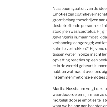
Nussbaum gaat uit van de ideeë
Emoties zijn cognitieve inscha
groot belang toeschrijven aan 
desbetreffende persoon zelf n
stoïcijnen was Epictetus. Hij g
gevangenis in, maar moet ik d
verbanning aangezegd; wat le
kalm te vertrekken?” Hij vond
tussen wat er in onze macht ligt
opvatting reacties op een beel
er in de wereld gebeurt, kunne
hebben wel macht over ons eige
instemmen met onze emoties d
Martha Nussbaum volgt de stoï
waardeoordelen zijn, maar ze st
mogelijk door je emoties te la
waar we belang aan hechten en 