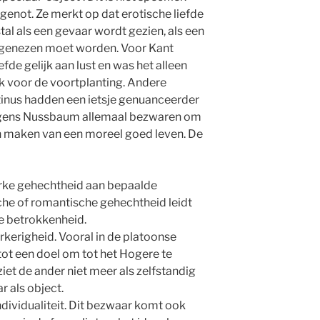
l genot. Ze merkt op dat erotische liefde
al als een gevaar wordt gezien, als een
 genezen moet worden. Voor Kant
fde gelijk aan lust en was het alleen
k voor de voortplanting. Andere
tinus hadden een ietsje genuanceerder
lgens Nussbaum allemaal bezwaren om
ten maken van een moreel goed leven. De
terke gehechtheid aan bepaalde
che of romantische gehechtheid leidt
e betrokkenheid.
kerigheid. Vooral in de platoonse
 tot een doel om tot het Hogere te
et de ander niet meer als zelfstandig
 als object.
dividualiteit. Dit bezwaar komt ook