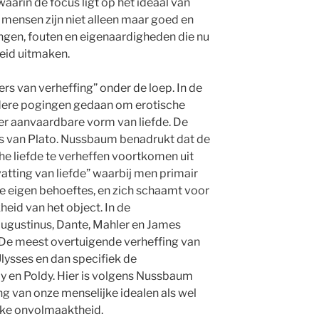
waarin de focus ligt op het ideaal van
mensen zijn niet alleen maar goed en
gen, fouten en eigenaardigheden die nu
heid uitmaken.
s van verheffing” onder de loep. In de
rdere pogingen gedaan om erotische
eer aanvaardbare vorm van liefde. De
s van Plato. Nussbaum benadrukt dat de
e liefde te verheffen voortkomen uit
vatting van liefde” waarbij men primair
de eigen behoeftes, en zich schaamt voor
heid van het object. In de
Augustinus, Dante, Mahler en James
n. De meest overtuigende verheffing van
Ulysses en dan specifiek de
ly en Poldy. Hier is volgens Nussbaum
g van onze menselijke idealen als wel
jke onvolmaaktheid.