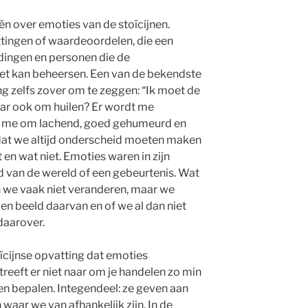
n over emoties van de stoïcijnen.
ttingen of waardeoordelen, die een
dingen en personen die de
iet kan beheersen. Een van de bekendste
ing zelfs zover om te zeggen: “Ik moet de
aar ook om huilen? Er wordt me
t me om lachend, goed gehumeurd en
 dat we altijd onderscheid moeten maken
 en wat niet. Emoties waren in zijn
d van de wereld of een gebeurtenis. Wat
n we vaak niet veranderen, maar we
n beeld daarvan en of we al dan niet
aarover.
cijnse opvatting dat emoties
reeft er niet naar om je handelen zo min
ten bepalen. Integendeel: ze geven aan
waar we van afhankelijk zijn. In de