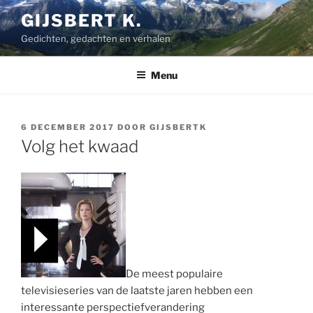
Ga
GIJSBERT K.
naar
Gedichten, gedachten en verhalen
de
inhoud
Menu
GEPLAATST
6 DECEMBER 2017
DOOR
GIJSBERTK
OP
Volg het kwaad
De meest populaire
televisieseries van de laatste jaren hebben een
interessante perspectiefverandering