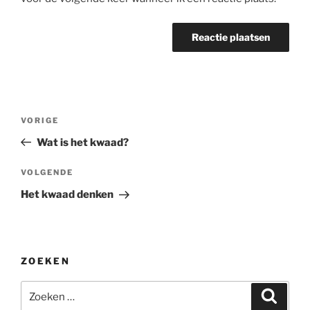
Bericht
Vorig
VORIGE
navigatie
bericht
Wat is het kwaad?
Volgend
VOLGENDE
bericht
Het kwaad denken
ZOEKEN
Zoeken
Zoeke
naar: