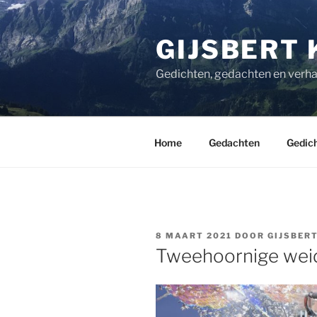
Ga
naar
GIJSBERT 
de
inhoud
Gedichten, gedachten en verha
Home
Gedachten
Gedic
GEPLAATST
8 MAART 2021
DOOR
GIJSBER
OP
Tweehoornige wei