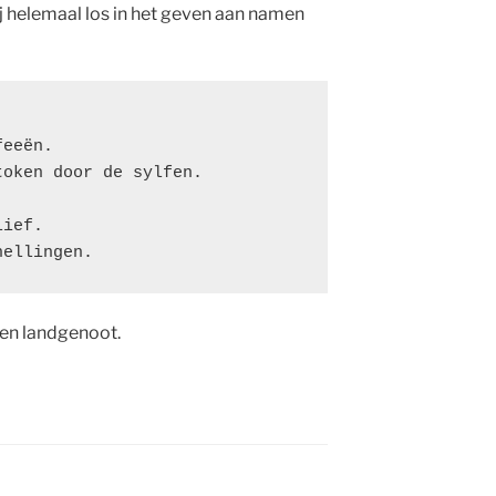
ij helemaal los in het geven aan namen
feeën. 
token door de sylfen. 
lief. 
hellingen. 
 een landgenoot.