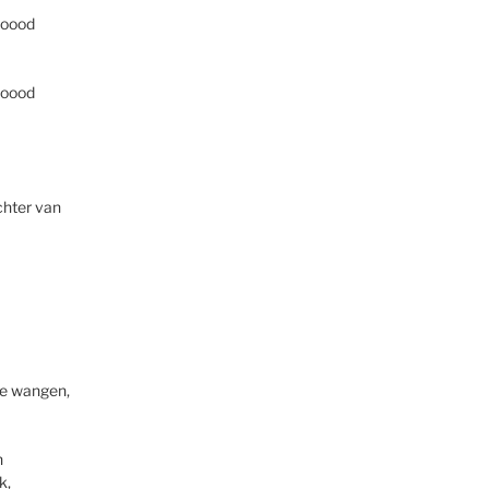
ooood
ooood
chter van
 je wangen,
n
k,