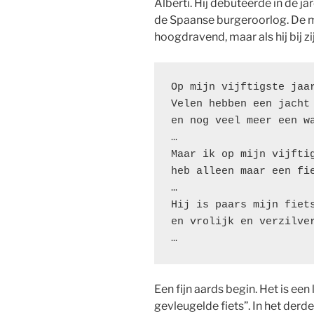
Alberti. Hij debuteerde in de j
de Spaanse burgeroorlog. De me
hoogdravend, maar als hij bij zijn
Op mijn vijftigste jaa
Velen hebben een jacht
en nog veel meer een w
… 
Maar ik op mijn vijfti
heb alleen maar een fi
… 
Hij is paars mijn fiet
en vrolijk en verzilve
… 
Een fijn aards begin. Het is een
gevleugelde fiets”. In het derde 