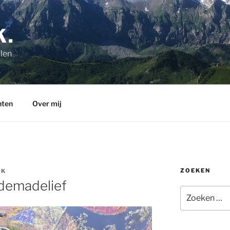
K.
len
hten
Over mij
ZOEKEN
TK
demadelief
Zoeken
naar: