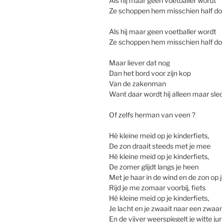
Als hij maar geen voetballer wordt
Ze schoppen hem misschien half d
Als hij maar geen voetballer wordt
Ze schoppen hem misschien half d
Maar liever dat nog
Dan het bord voor zijn kop
Van de zakenman
Want daar wordt hij alleen maar sle
Of zelfs herman van veen ?
Hé kleine meid op je kinderfiets,
De zon draait steeds met je mee
Hé kleine meid op je kinderfiets,
De zomer glijdt langs je heen
Met je haar in de wind en de zon op
Rijd je me zomaar voorbij, fiets
Hé kleine meid op je kinderfiets,
Je lacht en je zwaait naar een zwaa
En de vijver weerspiegelt je witte jur