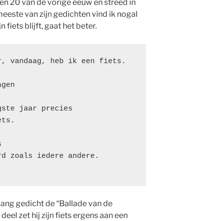
aren 20 van de vorige eeuw en streed in
este van zijn gedichten vind ik nogal
 fiets blijft, gaat het beter.
r, vandaag, heb ik een fiets. 
agen 
gste jaar precies
ets. 
s
rd zoals iedere andere.
 lang gedicht de “Ballade van de
deel zet hij zijn fiets ergens aan een