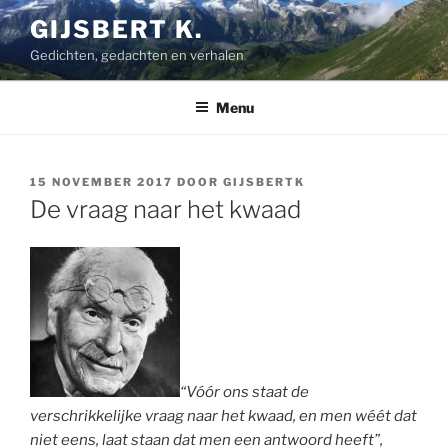
Ga
GIJSBERT K.
naar
Gedichten, gedachten en verhalen
de
inhoud
Menu
GEPLAATST
15 NOVEMBER 2017
DOOR
GIJSBERTK
OP
De vraag naar het kwaad
“Vóór ons staat de
verschrikkelijke vraag naar het kwaad, en men wéét dat
niet eens, laat staan dat men een antwoord heeft”,