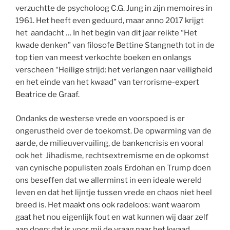
verzuchtte de psycholoog C.G. Jung in zijn memoires in
1961. Het heeft even geduurd, maar anno 2017 krijgt
het aandacht …
In het begin van dit jaar reikte “Het
kwade denken” van filosofe Bettine Stangneth tot in de
top tien van meest verkochte boeken en onlangs
verscheen “Heilige strijd: het verlangen naar veiligheid
en het einde van het kwaad” van terrorisme-expert
Beatrice de Graaf.
Ondanks de westerse vrede en voorspoed is er
ongerustheid over de toekomst. De opwarming van de
aarde, de milieuvervuiling, de bankencrisis en vooral
ook het Jihadisme, rechtsextremisme en de opkomst
van cynische populisten zoals Erdohan en Trump doen
ons beseffen dat we allerminst in een ideale wereld
leven en dat het lijntje tussen vrede en chaos niet heel
breed is. Het maakt ons ook radeloos: want waarom
gaat het nou eigenlijk fout en wat kunnen wij daar zelf
aan doen; dat is voor mij de vraag naar het kwaad.