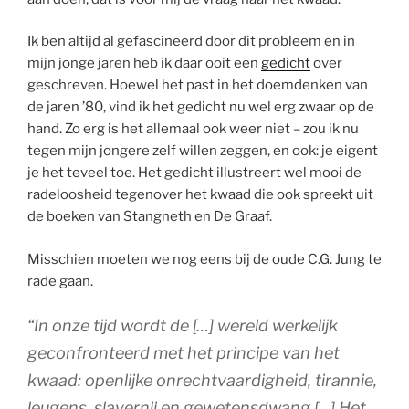
Ik ben altijd al gefascineerd door dit probleem en in
mijn jonge jaren heb ik daar ooit een
gedicht
over
geschreven. Hoewel het past in het doemdenken van
de jaren ’80, vind ik het gedicht nu wel erg zwaar op de
hand. Zo erg is het allemaal ook weer niet – zou ik nu
tegen mijn jongere zelf willen zeggen, en ook: je eigent
je het teveel toe. Het gedicht illustreert wel mooi de
radeloosheid tegenover het kwaad die ook spreekt uit
de boeken van Stangneth en De Graaf.
Misschien moeten we nog eens bij de oude C.G. Jung te
rade gaan.
“In onze tijd wordt de […] wereld werkelijk
geconfronteerd met het principe van het
kwaad: openlijke onrechtvaardigheid, tirannie,
leugens, slavernij en gewetensdwang […] Het