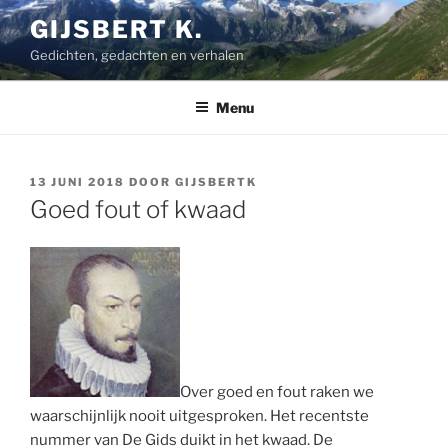
Ga
GIJSBERT K.
naar
Gedichten, gedachten en verhalen
de
inhoud
Menu
GEPLAATST
13 JUNI 2018
DOOR
GIJSBERTK
OP
Goed fout of kwaad
Over goed en fout raken we
waarschijnlijk nooit uitgesproken. Het recentste
nummer van De Gids duikt in het kwaad. De