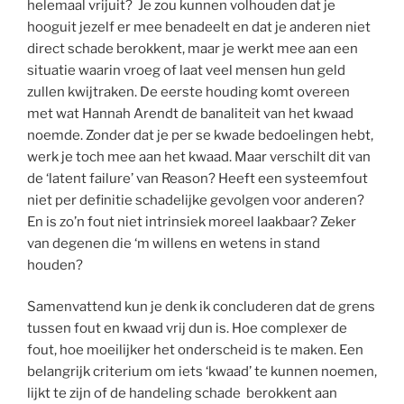
helemaal vrijuit? Je zou kunnen volhouden dat je
hooguit jezelf er mee benadeelt en dat je anderen niet
direct schade berokkent, maar je werkt mee aan een
situatie waarin vroeg of laat veel mensen hun geld
zullen kwijtraken. De eerste houding komt overeen
met wat Hannah Arendt de banaliteit van het kwaad
noemde. Zonder dat je per se kwade bedoelingen hebt,
werk je toch mee aan het kwaad. Maar verschilt dit van
de ‘latent failure’ van Reason? Heeft een systeemfout
niet per definitie schadelijke gevolgen voor anderen?
En is zo’n fout niet intrinsiek moreel laakbaar? Zeker
van degenen die ‘m willens en wetens in stand
houden?
Samenvattend kun je denk ik concluderen dat de grens
tussen fout en kwaad vrij dun is. Hoe complexer de
fout, hoe moeilijker het onderscheid is te maken. Een
belangrijk criterium om iets ‘kwaad’ te kunnen noemen,
lijkt te zijn of de handeling schade berokkent aan