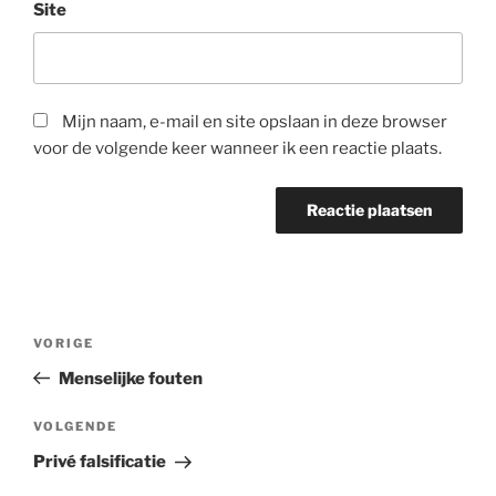
Site
Mijn naam, e-mail en site opslaan in deze browser
voor de volgende keer wanneer ik een reactie plaats.
Bericht
Vorig
VORIGE
navigatie
bericht
Menselijke fouten
Volgend
VOLGENDE
bericht
Privé falsificatie