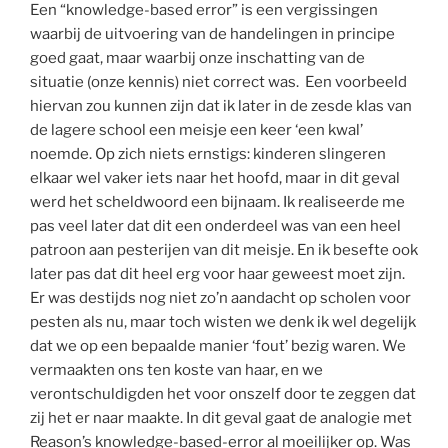
Een “knowledge-based error” is een vergissingen
waarbij de uitvoering van de handelingen in principe
goed gaat, maar waarbij onze inschatting van de
situatie (onze kennis) niet correct was. Een voorbeeld
hiervan zou kunnen zijn dat ik later in de zesde klas van
de lagere school een meisje een keer ‘een kwal’
noemde. Op zich niets ernstigs: kinderen slingeren
elkaar wel vaker iets naar het hoofd, maar in dit geval
werd het scheldwoord een bijnaam. Ik realiseerde me
pas veel later dat dit een onderdeel was van een heel
patroon aan pesterijen van dit meisje. En ik besefte ook
later pas dat dit heel erg voor haar geweest moet zijn.
Er was destijds nog niet zo’n aandacht op scholen voor
pesten als nu, maar toch wisten we denk ik wel degelijk
dat we op een bepaalde manier ‘fout’ bezig waren. We
vermaakten ons ten koste van haar, en we
verontschuldigden het voor onszelf door te zeggen dat
zij het er naar maakte. In dit geval gaat de analogie met
Reason’s knowledge-based-error al moeilijker op. Was