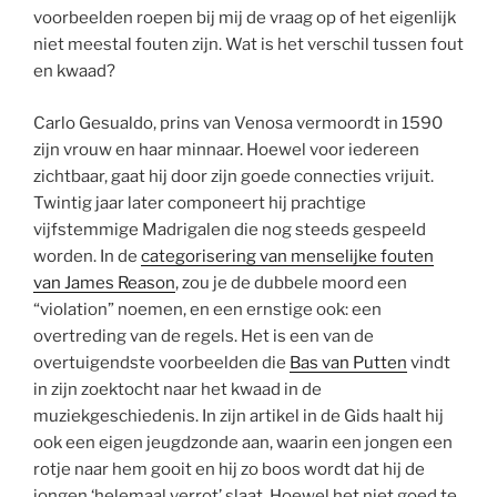
voorbeelden roepen bij mij de vraag op of het eigenlijk
niet meestal fouten zijn. Wat is het verschil tussen fout
en kwaad?
Carlo Gesualdo, prins van Venosa vermoordt in 1590
zijn vrouw en haar minnaar. Hoewel voor iedereen
zichtbaar, gaat hij door zijn goede connecties vrijuit.
Twintig jaar later componeert hij prachtige
vijfstemmige Madrigalen die nog steeds gespeeld
worden. In de
categorisering van menselijke fouten
van James Reason
, zou je de dubbele moord een
“violation” noemen, en een ernstige ook: een
overtreding van de regels. Het is een van de
overtuigendste voorbeelden die
Bas van Putten
vindt
in zijn zoektocht naar het kwaad in de
muziekgeschiedenis. In zijn artikel in de Gids haalt hij
ook een eigen jeugdzonde aan, waarin een jongen een
rotje naar hem gooit en hij zo boos wordt dat hij de
jongen ‘helemaal verrot’ slaat. Hoewel het niet goed te