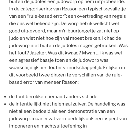
buiten de judoles een judoworp op hem uitprobeerde.
In de categorisering van Reason een typisch gevalletje
van een “rule-based error”: een overtreding van regels
die ons wel bekend zijn. De worp heb ik wellicht wel
goed uitgevoerd, maar m’n buurjongetje zat niet op
judo en wist niet hoe zijn val moest breken. Ik had de
judoworp niet buiten de judoles mogen gebruiken. Was
het fout? Jazeker. Was dit kwaad? Mwah … ik was wel
een agressief baasje toen en de judoworp was
waarschijnlijk niet louter vriendschappelijk. Er lijken in
dit voorbeeld twee dingen te verschillen van de rule-
based error van meneer Reason:
de fout berokkent iemand anders schade
de intentie lijkt niet helemaal zuiver. De handeling was
niet alleen bedoeld als een demonstratie van een
judoworp, maar er zat vermoedelijk ook een aspect van
imponeren en machtsuitoefening in