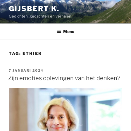
Ga
GIJSBERT K.
naar
Gedichten, gedachten en verhalen
de
inhoud
Menu
TAG:
ETHIEK
GEPLAATST
7 JANUARI 2024
OP
Zijn emoties oplevingen van het denken?