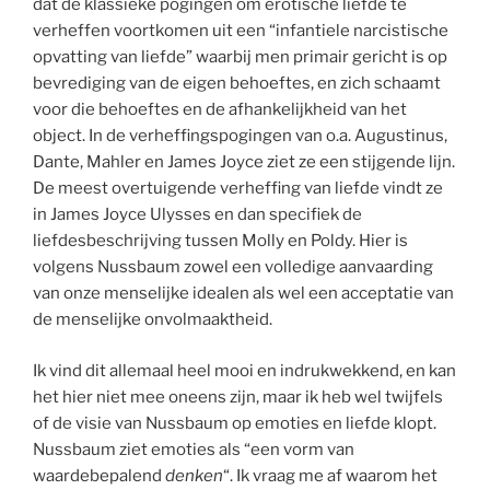
dat de klassieke pogingen om erotische liefde te
verheffen voortkomen uit een “infantiele narcistische
opvatting van liefde” waarbij men primair gericht is op
bevrediging van de eigen behoeftes, en zich schaamt
voor die behoeftes en de afhankelijkheid van het
object. In de verheffingspogingen van o.a. Augustinus,
Dante, Mahler en James Joyce ziet ze een stijgende lijn.
De meest overtuigende verheffing van liefde vindt ze
in James Joyce Ulysses en dan specifiek de
liefdesbeschrijving tussen Molly en Poldy. Hier is
volgens Nussbaum zowel een volledige aanvaarding
van onze menselijke idealen als wel een acceptatie van
de menselijke onvolmaaktheid.
Ik vind dit allemaal heel mooi en indrukwekkend, en kan
het hier niet mee oneens zijn, maar ik heb wel twijfels
of de visie van Nussbaum op emoties en liefde klopt.
Nussbaum ziet emoties als “een vorm van
waardebepalend
denken
“. Ik vraag me af waarom het