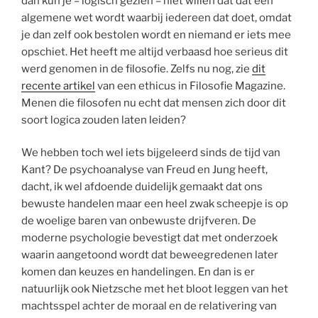
dan kun je – logisch gezien – niet willen dat dat een
algemene wet wordt waarbij iedereen dat doet, omdat
je dan zelf ook bestolen wordt en niemand er iets mee
opschiet. Het heeft me altijd verbaasd hoe serieus dit
werd genomen in de filosofie. Zelfs nu nog, zie
dit
recente artikel
van een ethicus in Filosofie Magazine.
Menen die filosofen nu echt dat mensen zich door dit
soort logica zouden laten leiden?
We hebben toch wel iets bijgeleerd sinds de tijd van
Kant? De psychoanalyse van Freud en Jung heeft,
dacht, ik wel afdoende duidelijk gemaakt dat ons
bewuste handelen maar een heel zwak scheepje is op
de woelige baren van onbewuste drijfveren. De
moderne psychologie bevestigt dat met onderzoek
waarin aangetoond wordt dat beweegredenen later
komen dan keuzes en handelingen. En dan is er
natuurlijk ook Nietzsche met het bloot leggen van het
machtsspel achter de moraal en de relativering van