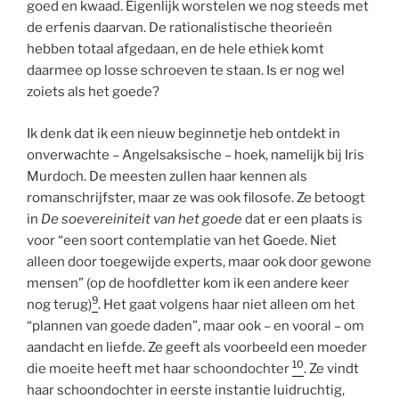
goed en kwaad. Eigenlijk worstelen we nog steeds met
de erfenis daarvan. De rationalistische theorieën
hebben totaal afgedaan, en de hele ethiek komt
daarmee op losse schroeven te staan. Is er nog wel
zoiets als het goede?
Ik denk dat ik een nieuw beginnetje heb ontdekt in
onverwachte – Angelsaksische – hoek, namelijk bij Iris
Murdoch. De meesten zullen haar kennen als
romanschrijfster, maar ze was ook filosofe. Ze betoogt
in
De soevereiniteit van het goede
dat er een plaats is
voor “een soort contemplatie van het Goede. Niet
alleen door toegewijde experts, maar ook door gewone
mensen” (op de hoofdletter kom ik een andere keer
9
nog terug)
. Het gaat volgens haar niet alleen om het
“plannen van goede daden”, maar ook – en vooral – om
aandacht en liefde. Ze geeft als voorbeeld een moeder
10
die moeite heeft met haar schoondochter
. Ze vindt
haar schoondochter in eerste instantie luidruchtig,