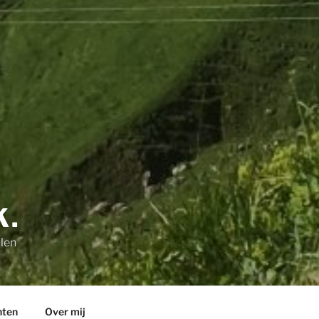
K.
len
hten
Over mij